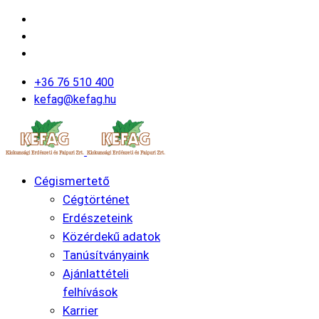
+36 76 510 400
kefag@kefag.hu
Cégismertető
Cégtörténet
Erdészeteink
Közérdekű adatok
Tanúsítványaink
Ajánlattételi
felhívások
Karrier