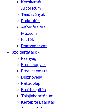
Kecskeméti
Arborétum
Tanösvények
Parkerdők
Alföldfásítási
Múzeum
Kilátók
Pontvadászat
Szolgáltatások
Faanyag
Erdei magvak
Erdei csemete
Dísznövény
Rakodólap
Erdőtelepítés
Talajlaboratórium
Kertépítés/fásítás