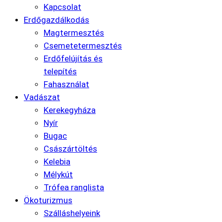
Kapcsolat
Erdőgazdálkodás
Magtermesztés
Csemetetermesztés
Erdőfelújítás és
telepítés
Fahasználat
Vadászat
Kerekegyháza
Nyír
Bugac
Császártöltés
Kelebia
Mélykút
Trófea ranglista
Ökoturizmus
Szálláshelyeink