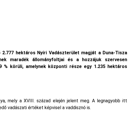
 2.777 hektáros Nyíri Vadászterület magját a Duna-Tisza
nek maradék állományfoltjai és a hozzájuk szervesen
49 % körüli, amelynek központi része egy 1.235 hektáros
a, mely a XVIII. század elején jelent meg. A legnagyobb itt
kedő vadászati értéket képvisel a vaddisznó is.