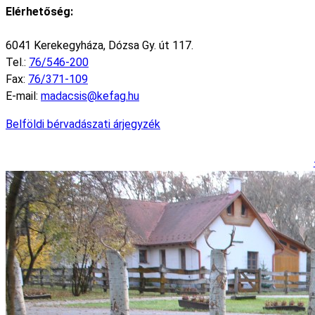
Elérhetőség:
6041 Kerekegyháza, Dózsa Gy. út 117.
Tel.:
76/546-200
Fax:
76/371-109
E-mail:
madacsis@kefag.hu
Belföldi bérvadászati árjegyzék