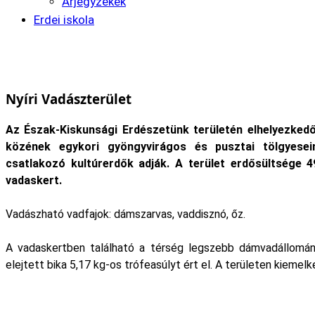
Árjegyzékek
Erdei iskola
Nyíri Vadászterület
Az Észak-Kiskunsági Erdészetünk területén elhelyezkedő
közének egykori gyöngyvirágos és pusztai tölgyesei
csatlakozó kultúrerdők adják. A terület erdősültsége 
vadaskert.
Vadászható vadfajok: dámszarvas, vaddisznó, őz.
A vadaskertben található a térség legszebb dámvadállomány
elejtett bika 5,17 kg-os trófeasúlyt ért el. A területen kiemel