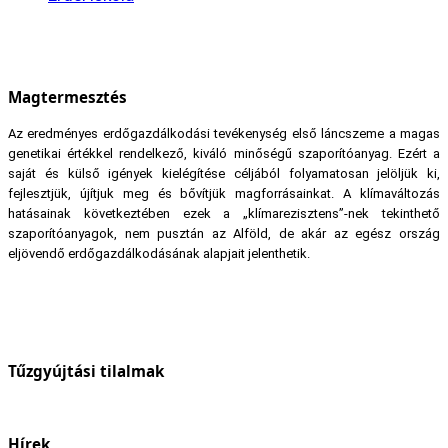
Magtermesztés
Az eredményes erdőgazdálkodási tevékenység első láncszeme a magas
genetikai értékkel rendelkező, kiváló minőségű szaporítóanyag. Ezért a
saját és külső igények kielégítése céljából folyamatosan jelöljük ki,
fejlesztjük, újítjuk meg és bővítjük magforrásainkat. A klímaváltozás
hatásainak következtében ezek a „klímarezisztens”-nek tekinthető
szaporítóanyagok, nem pusztán az Alföld, de akár az egész ország
eljövendő erdőgazdálkodásának alapjait jelenthetik.
Tűzgyújtási tilalmak
Hírek