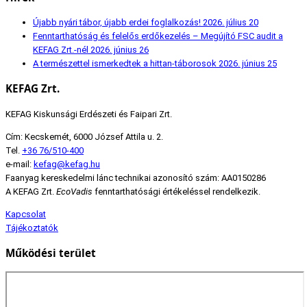
Újabb nyári tábor, újabb erdei foglalkozás!
2026. július 20
Fenntarthatóság és felelős erdőkezelés – Megújító FSC audit a
KEFAG Zrt.-nél
2026. június 26
A természettel ismerkedtek a hittan-táborosok
2026. június 25
KEFAG Zrt.
KEFAG Kiskunsági Erdészeti és Faipari Zrt.
Cím: Kecskemét, 6000 József Attila u. 2.
Tel.
+36 76/510-400
e-mail:
kefag@kefag.hu
Faanyag kereskedelmi lánc technikai azonosító szám: AA0150286
A KEFAG Zrt.
EcoVadis
fenntarthatósági értékeléssel rendelkezik.
Kapcsolat
Tájékoztatók
Működési terület