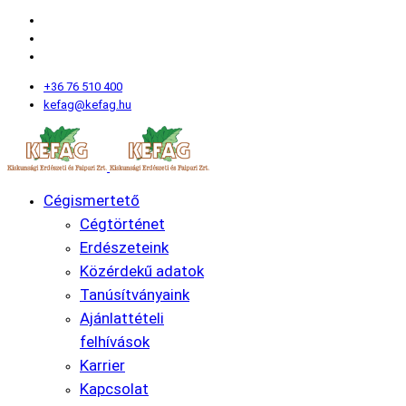
+36 76 510 400
kefag@kefag.hu
Cégismertető
Cégtörténet
Erdészeteink
Közérdekű adatok
Tanúsítványaink
Ajánlattételi
felhívások
Karrier
Kapcsolat