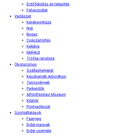
Erdőfelújítás és telepítés
Fahasználat
Vadászat
Kerekegyháza
Nyír
Bugac
Császártöltés
Kelebia
Mélykút
Trófea ranglista
Ökoturizmus
Szálláshelyeink
Kecskeméti Arborétum
Tanösvények
Parkerdők
Alföldfásítási Múzeum
Kilátók
Pontvadászat
Szolgáltatások
Faanyag
Erdei magvak
Erdei csemete