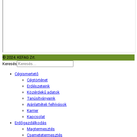
© 2024. KEFAG Zrt.
Keresés
Cégismertető
Cégtörténet
Erdészeteink
Közérdekű adatok
Tanúsítványaink
Ajánlattételi felhívások
Karrier
Kapcsolat
Erdőgazdálkodás
Magtermesztés
Csemetetermesztés