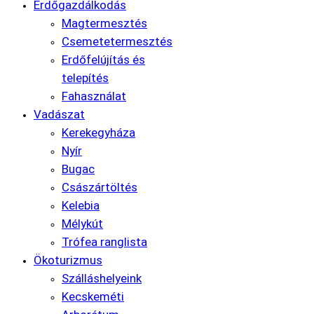
Erdőgazdálkodás
Magtermesztés
Csemetetermesztés
Erdőfelújítás és
telepítés
Fahasználat
Vadászat
Kerekegyháza
Nyír
Bugac
Császártöltés
Kelebia
Mélykút
Trófea ranglista
Ökoturizmus
Szálláshelyeink
Kecskeméti