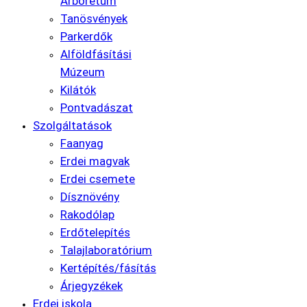
Arborétum
Tanösvények
Parkerdők
Alföldfásítási
Múzeum
Kilátók
Pontvadászat
Szolgáltatások
Faanyag
Erdei magvak
Erdei csemete
Dísznövény
Rakodólap
Erdőtelepítés
Talajlaboratórium
Kertépítés/fásítás
Árjegyzékek
Erdei iskola