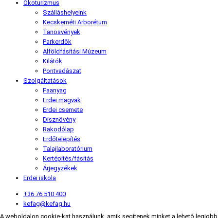
Ökoturizmus
Szálláshelyeink
Kecskeméti Arborétum
Tanösvények
Parkerdők
Alföldfásítási Múzeum
Kilátók
Pontvadászat
Szolgáltatások
Faanyag
Erdei magvak
Erdei csemete
Dísznövény
Rakodólap
Erdőtelepítés
Talajlaboratórium
Kertépítés/fásítás
Árjegyzékek
Erdei iskola
+36 76 510 400
kefag@kefag.hu
A weboldalon cookie-kat használunk, amik segítenek minket a lehető legjobb