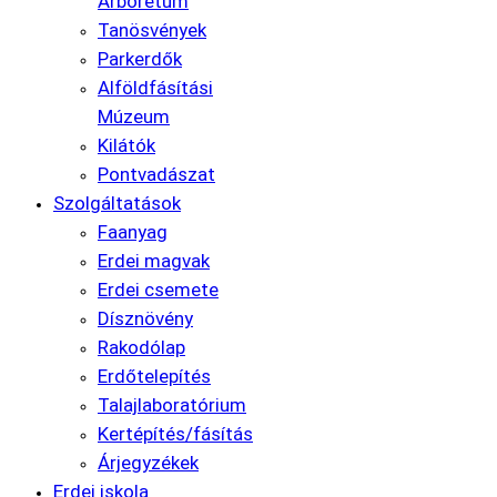
Arborétum
Tanösvények
Parkerdők
Alföldfásítási
Múzeum
Kilátók
Pontvadászat
Szolgáltatások
Faanyag
Erdei magvak
Erdei csemete
Dísznövény
Rakodólap
Erdőtelepítés
Talajlaboratórium
Kertépítés/fásítás
Árjegyzékek
Erdei iskola