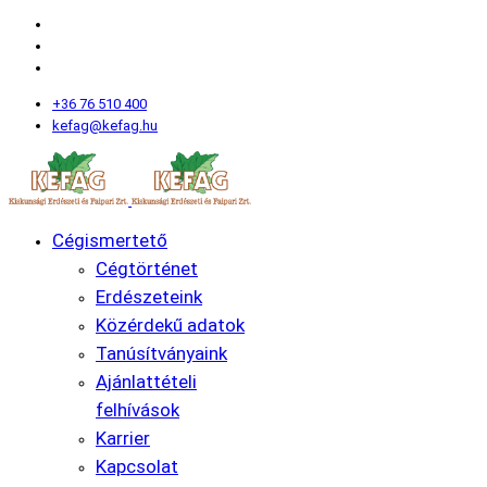
+36 76 510 400
kefag@kefag.hu
Cégismertető
Cégtörténet
Erdészeteink
Közérdekű adatok
Tanúsítványaink
Ajánlattételi
felhívások
Karrier
Kapcsolat