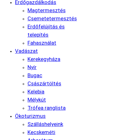
Erdőgazdálkodás
Magtermesztés
Csemetetermesztés
Erdőfelújítás és
telepítés
Fahasználat
Vadászat
Kerekegyháza
Nyír
Bugac
Császártöltés
Kelebia
Mélykút
Trófea ranglista
Ökoturizmus
Szálláshelyeink
Kecskeméti