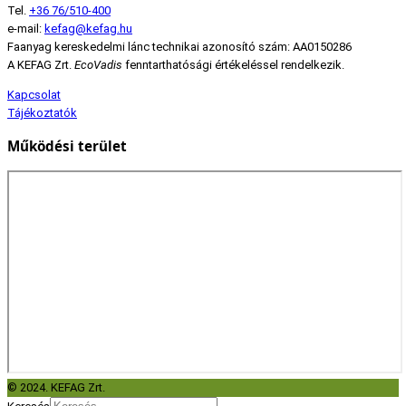
Tel.
+36 76/510-400
e-mail:
kefag@kefag.hu
Faanyag kereskedelmi lánc technikai azonosító szám: AA0150286
A KEFAG Zrt.
EcoVadis
fenntarthatósági értékeléssel rendelkezik.
Kapcsolat
Tájékoztatók
Működési terület
© 2024. KEFAG Zrt.