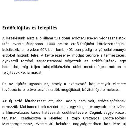
Erdőfelújítás és telepítés
A kezelésünk alatt álló állami tulajdonú erdőterületeken véghasználatok
után évente átlagosan 1.000 hektár erdő-felújítási kötelezettségünk
keletkezik, amelyeken 60%-ban lomb, 40%-ban pedig fenyő célállományú
erdőket hozunk létre. A kivitelezésének módját tekintve a természetes,
gyökérről történő sarjadztatással végezzük az erdőfelújítások egy
harmadát, míg teljes talaj-előkészítés utáni mesterséges módon a
felújítások kétharmadát.
Ez az eljárás ugyanis az, amely a szárazodó körülmények ellenére
továbbra is lehetővé teszi az erdők megújítását, bővített újratermelését.
Az új erdő létrehozását ott, ahol addig nem volt, erdőtelepítésnek
nevezzük. Mai ismereteink szerint ez az egyik leghatékonyabb eszközünk
a klímaváltozás káros hatásainak csökkentésére. Cégünk vagyonkezelt
területén, csatlakozva a jelenleg is zajló Országos Erdőtelepítési
Mintaprogramhoz, évente 30 hektáros nagyságrendben hoz létre új