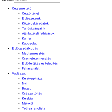
Keresés
Cégismertető
Cégtörténet
Erdészeteink
Közérdekű adatok
Tanúsítványaink
Ajánlattételi felhívások
Karrier
Kapcsolat
Erdőgazdálkodás
Magtermesztés
Csemetetermesztés
Erdőfelújítás és telepítés
Fahasználat
Vadászat
Kerekegyháza
Nyír
Bugac
Császártöltés
Kelebia
Mélykút
Trófea ranglista