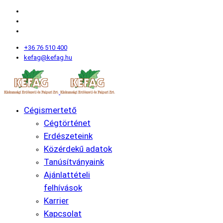
+36 76 510 400
kefag@kefag.hu
Cégismertető
Cégtörténet
Erdészeteink
Közérdekű adatok
Tanúsítványaink
Ajánlattételi
felhívások
Karrier
Kapcsolat