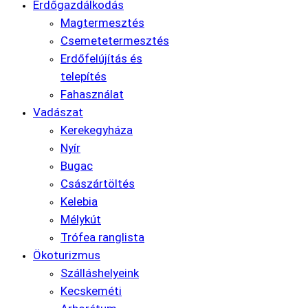
Erdőgazdálkodás
Magtermesztés
Csemetetermesztés
Erdőfelújítás és
telepítés
Fahasználat
Vadászat
Kerekegyháza
Nyír
Bugac
Császártöltés
Kelebia
Mélykút
Trófea ranglista
Ökoturizmus
Szálláshelyeink
Kecskeméti