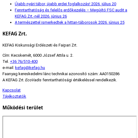
Újabb nyári tábor, újabb erdei foglalkozás!
2026. július 20
Fenntarthatóság és felelős erdőkezelés – Megújító FSC audit a
KEFAG Zrt.-nél
2026. június 26
A természettel ismerkedtek a hittan-táborosok
2026. június 25
KEFAG Zrt.
KEFAG Kiskunsági Erdészeti és Faipari Zrt.
Cím: Kecskemét, 6000 József Attila u. 2.
Tel.
+36 76/510-400
e-mail:
kefag@kefag.hu
Faanyag kereskedelmi lánc technikai azonosító szám: AA0150286
A KEFAG Zrt.
EcoVadis
fenntarthatósági értékeléssel rendelkezik.
Kapcsolat
Tájékoztatók
Működési terület