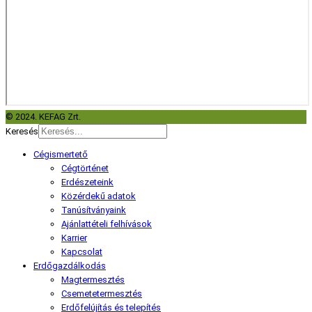
© 2024. KEFAG Zrt.
Keresés
Cégismertető
Cégtörténet
Erdészeteink
Közérdekű adatok
Tanúsítványaink
Ajánlattételi felhívások
Karrier
Kapcsolat
Erdőgazdálkodás
Magtermesztés
Csemetetermesztés
Erdőfelújítás és telepítés