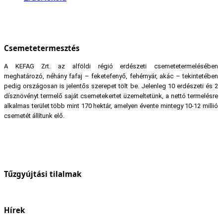
Csemetetermesztés
A KEFAG Zrt. az alföldi régió erdészeti csemetetermelésében
meghatározó, néhány fafaj – feketefenyő, fehérnyár, akác – tekintetében
pedig országosan is jelentős szerepet tölt be. Jelenleg 10 erdészeti és 2
dísznövényt termelő saját csemetekertet üzemeltetünk, a nettó termelésre
alkalmas terület több mint 170 hektár, amelyen évente mintegy 10-12 millió
csemetét állítunk elő.
Tűzgyújtási tilalmak
Hírek