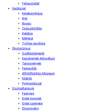
Fahasználat
Vadászat
Kerekegyháza
Nyír
Bugac
Császártöltés
Kelebia
Mélykút
Trófea ranglista
Ökoturizmus
Szálláshelyeink
Kecskeméti Arborétum
Tanösvények
Parkerdők
Alföldfásítási Múzeum
Kilátók
Pontvadászat
Szolgáltatások
Faanyag
Erdei magvak
Erdei csemete
Dísznövény