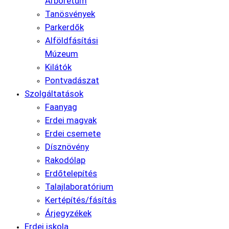
Arborétum
Tanösvények
Parkerdők
Alföldfásítási
Múzeum
Kilátók
Pontvadászat
Szolgáltatások
Faanyag
Erdei magvak
Erdei csemete
Dísznövény
Rakodólap
Erdőtelepítés
Talajlaboratórium
Kertépítés/fásítás
Árjegyzékek
Erdei iskola