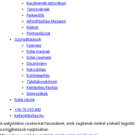
Kecskeméti Arborétum
Tanösvények
Parkerdők
Alföldfásítási Múzeum
Kilátók
Pontvadászat
Szolgáltatások
Faanyag
Erdei magvak
Erdei csemete
Dísznövény
Rakodólap
Erdőtelepítés
Talajlaboratórium
Kertépítés/fásítás
Árjegyzékek
Erdei iskola
+36 76 510 400
kefag@kefag.hu
A weboldalon cookie-kat használunk, amik segítenek minket a lehető legjobb
szolgáltatások nyújtásában.