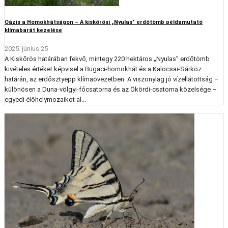
Oázis a Homokhátságon – A kiskőrösi „Nyulas” erdőtömb példamutató
klímabarát kezelése
2025. június 25
A Kiskőrös határában fekvő, mintegy 220 hektáros „Nyulas” erdőtömb
kivételes értéket képvisel a Bugaci-homokhát és a Kalocsai-Sárköz
határán, az erdősztyepp klímaövezetben. A viszonylag jó vízellátottság –
különösen a Duna-völgyi-főcsatorna és az Ökördi-csatorna közelsége –
egyedi élőhelymozaikot al...