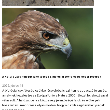
A Natura 2000 hálózat jelentősége a biológiai sokféleség megőrzésében
2025. június 18
A biológiai sokféleség csökkenése globális szinten is aggasztó jelenség,
amelynek kezelésére az Európai Unió a Natura 2000 hálózat létrehozásával
válaszolt. A hálózat célja a közösségi jelentőségű fajok és élőhelyeik
hosszú távú megőrzése olyan módon, hogy a gazdasági tevékenységek –