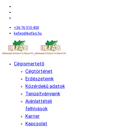
+36 76 510 400
kefag@kefag.hu
Cégismertető
Cégtörténet
Erdészeteink
Közérdekű adatok
Tanúsítványaink
Ajánlattételi
felhívások
Karrier
Kapcsolat