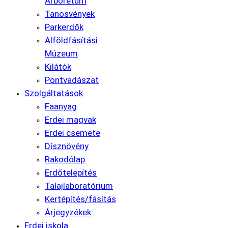
Arborétum
Tanösvények
Parkerdők
Alföldfásítási
Múzeum
Kilátók
Pontvadászat
Szolgáltatások
Faanyag
Erdei magvak
Erdei csemete
Dísznövény
Rakodólap
Erdőtelepítés
Talajlaboratórium
Kertépítés/fásítás
Árjegyzékek
Erdei iskola