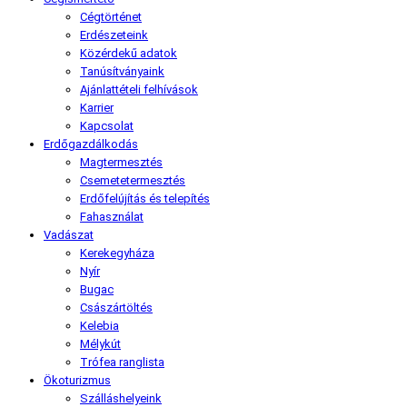
Cégtörténet
Erdészeteink
Közérdekű adatok
Tanúsítványaink
Ajánlattételi felhívások
Karrier
Kapcsolat
Erdőgazdálkodás
Magtermesztés
Csemetetermesztés
Erdőfelújítás és telepítés
Fahasználat
Vadászat
Kerekegyháza
Nyír
Bugac
Császártöltés
Kelebia
Mélykút
Trófea ranglista
Ökoturizmus
Szálláshelyeink