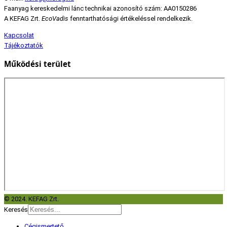
Faanyag kereskedelmi lánc technikai azonosító szám: AA0150286
A KEFAG Zrt.
EcoVadis
fenntarthatósági értékeléssel rendelkezik.
Kapcsolat
Tájékoztatók
Működési terület
© 2024. KEFAG Zrt.
Keresés
Cégismertető