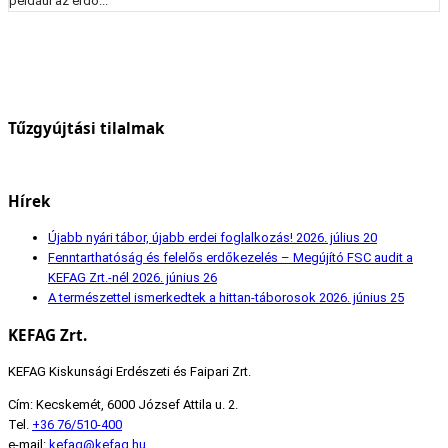
például az erdő...
Tűzgyújtási tilalmak
Hírek
Újabb nyári tábor, újabb erdei foglalkozás!
2026. július 20
Fenntarthatóság és felelős erdőkezelés – Megújító FSC audit a
KEFAG Zrt.-nél
2026. június 26
A természettel ismerkedtek a hittan-táborosok
2026. június 25
KEFAG Zrt.
KEFAG Kiskunsági Erdészeti és Faipari Zrt.
Cím: Kecskemét, 6000 József Attila u. 2.
Tel.
+36 76/510-400
e-mail:
kefag@kefag.hu