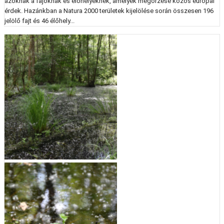
azoknak a fajoknak és élőhelyeknek, amelyek megőrzése közös európai
érdek. Hazánkban a Natura 2000 területek kijelölése során összesen 196
jelölő fajt és 46 élőhely...