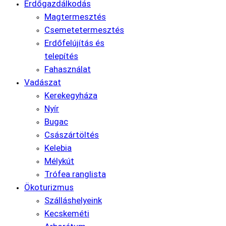
Erdőgazdálkodás
Magtermesztés
Csemetetermesztés
Erdőfelújítás és
telepítés
Fahasználat
Vadászat
Kerekegyháza
Nyír
Bugac
Császártöltés
Kelebia
Mélykút
Trófea ranglista
Ökoturizmus
Szálláshelyeink
Kecskeméti