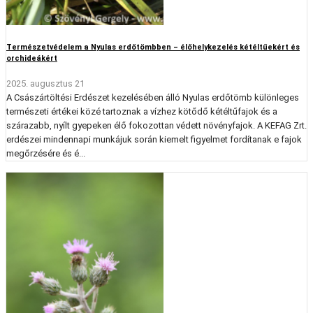
Természetvédelem a Nyulas erdőtömbben – élőhelykezelés kétéltűekért és
orchideákért
2025. augusztus 21
A Császártöltési Erdészet kezelésében álló Nyulas erdőtömb különleges
természeti értékei közé tartoznak a vízhez kötődő kétéltűfajok és a
szárazabb, nyílt gyepeken élő fokozottan védett növényfajok. A KEFAG Zrt.
erdészei mindennapi munkájuk során kiemelt figyelmet fordítanak e fajok
megőrzésére és é...