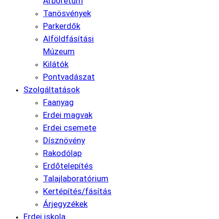
Arborétum
Tanösvények
Parkerdők
Alföldfásítási
Múzeum
Kilátók
Pontvadászat
Szolgáltatások
Faanyag
Erdei magvak
Erdei csemete
Dísznövény
Rakodólap
Erdőtelepítés
Talajlaboratórium
Kertépítés/fásítás
Árjegyzékek
Erdei iskola