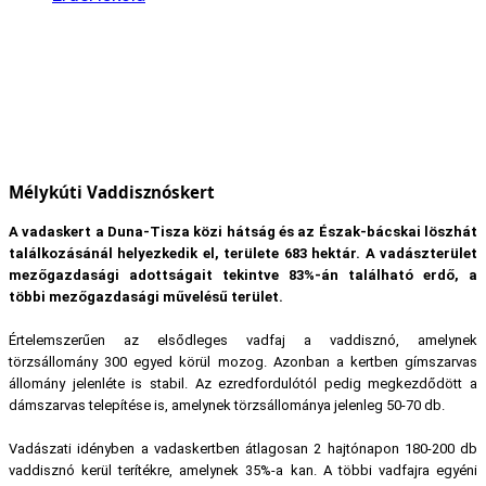
Mélykúti Vaddisznóskert
A vadaskert a Duna-Tisza közi hátság és az Észak-bácskai löszhát
találkozásánál helyezkedik el, területe 683 hektár. A vadászterület
mezőgazdasági adottságait tekintve 83%-án található erdő, a
többi mezőgazdasági művelésű terület.
Értelemszerűen az elsődleges vadfaj a vaddisznó, amelynek
törzsállomány 300 egyed körül mozog. Azonban a kertben gímszarvas
állomány jelenléte is stabil. Az ezredfordulótól pedig megkezdődött a
dámszarvas telepítése is, amelynek törzsállománya jelenleg 50-70 db.
Vadászati idényben a vadaskertben átlagosan 2 hajtónapon 180-200 db
vaddisznó kerül terítékre, amelynek 35%-a kan. A többi vadfajra egyéni