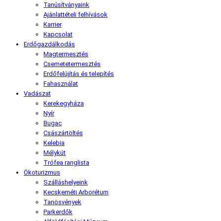
Tanúsítványaink
Ajánlattételi felhívások
Karrier
Kapcsolat
Erdőgazdálkodás
Magtermesztés
Csemetetermesztés
Erdőfelújítás és telepítés
Fahasználat
Vadászat
Kerekegyháza
Nyír
Bugac
Császártöltés
Kelebia
Mélykút
Trófea ranglista
Ökoturizmus
Szálláshelyeink
Kecskeméti Arborétum
Tanösvények
Parkerdők