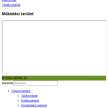
Kapcsolat
Tájékoztatók
Működési terület
© 2024. KEFAG Zrt.
Keresés
Cégismertető
Cégtörténet
Erdészeteink
Közérdekű adatok