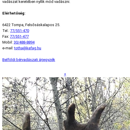
vadászat keretében nyílik mód vadászni.
Elérhetőség:
6422 Tompa, Felsősáskalapos 25.
Tel.:
77/551-470
Fax:
77/551-477
Mobil:
30/488-8894
e-mail:
totha@kefag.hu
Belföldi bérvadászati árjegyzék
+