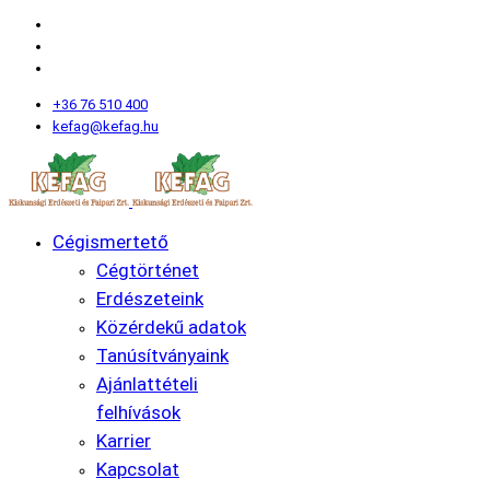
+36 76 510 400
kefag@kefag.hu
Cégismertető
Cégtörténet
Erdészeteink
Közérdekű adatok
Tanúsítványaink
Ajánlattételi
felhívások
Karrier
Kapcsolat