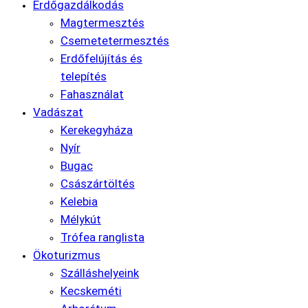
Erdőgazdálkodás
Magtermesztés
Csemetetermesztés
Erdőfelújítás és
telepítés
Fahasználat
Vadászat
Kerekegyháza
Nyír
Bugac
Császártöltés
Kelebia
Mélykút
Trófea ranglista
Ökoturizmus
Szálláshelyeink
Kecskeméti