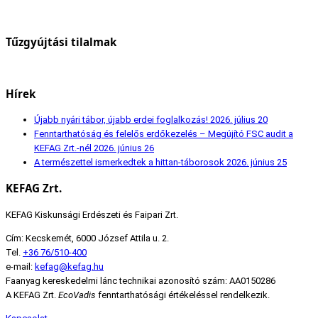
Tűzgyújtási tilalmak
Hírek
Újabb nyári tábor, újabb erdei foglalkozás!
2026. július 20
Fenntarthatóság és felelős erdőkezelés – Megújító FSC audit a
KEFAG Zrt.-nél
2026. június 26
A természettel ismerkedtek a hittan-táborosok
2026. június 25
KEFAG Zrt.
KEFAG Kiskunsági Erdészeti és Faipari Zrt.
Cím: Kecskemét, 6000 József Attila u. 2.
Tel.
+36 76/510-400
e-mail:
kefag@kefag.hu
Faanyag kereskedelmi lánc technikai azonosító szám: AA0150286
A KEFAG Zrt.
EcoVadis
fenntarthatósági értékeléssel rendelkezik.