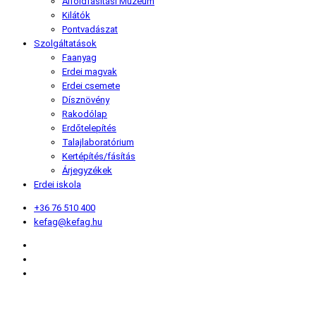
Alföldfásítási Múzeum
Kilátók
Pontvadászat
Szolgáltatások
Faanyag
Erdei magvak
Erdei csemete
Dísznövény
Rakodólap
Erdőtelepítés
Talajlaboratórium
Kertépítés/fásítás
Árjegyzékek
Erdei iskola
+36 76 510 400
kefag@kefag.hu