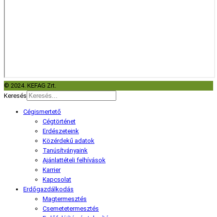
© 2024. KEFAG Zrt.
Keresés
Cégismertető
Cégtörténet
Erdészeteink
Közérdekű adatok
Tanúsítványaink
Ajánlattételi felhívások
Karrier
Kapcsolat
Erdőgazdálkodás
Magtermesztés
Csemetetermesztés