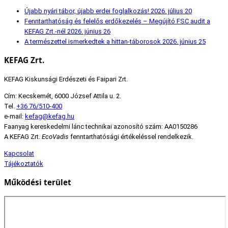
Újabb nyári tábor, újabb erdei foglalkozás!
2026. július 20
Fenntarthatóság és felelős erdőkezelés – Megújító FSC audit a
KEFAG Zrt.-nél
2026. június 26
A természettel ismerkedtek a hittan-táborosok
2026. június 25
KEFAG Zrt.
KEFAG Kiskunsági Erdészeti és Faipari Zrt.
Cím: Kecskemét, 6000 József Attila u. 2.
Tel.
+36 76/510-400
e-mail:
kefag@kefag.hu
Faanyag kereskedelmi lánc technikai azonosító szám: AA0150286
A KEFAG Zrt.
EcoVadis
fenntarthatósági értékeléssel rendelkezik.
Kapcsolat
Tájékoztatók
Működési terület