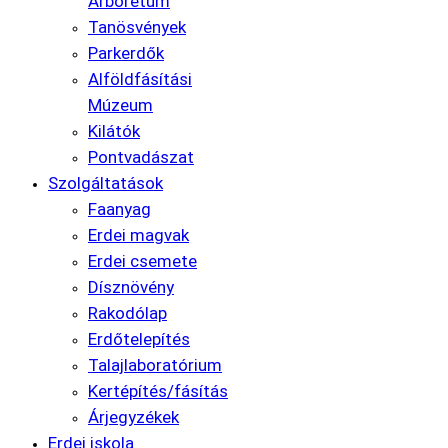
Arborétum
Tanösvények
Parkerdők
Alföldfásítási
Múzeum
Kilátók
Pontvadászat
Szolgáltatások
Faanyag
Erdei magvak
Erdei csemete
Dísznövény
Rakodólap
Erdőtelepítés
Talajlaboratórium
Kertépítés/fásítás
Árjegyzékek
Erdei iskola