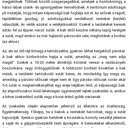
megjelölnek. Többek között szaganyagaikkal, amelyek a homlokmirigy, a
hátsó lábak csánk- és ujjmirigyeiben termelődnek. A territórium adottságai
jól mutatják, hogy milyen képességű bak foglalja azt el. Az erősek a tagolt,
táplálékban gazdag, jó adottságokkal rendelkező revíreket (terület)
választják, és védik azokat a vetélytársaiktól. Ezeket a területeket keresik
aztán fel az éppen ivarzó suták. A bak ettől kezdve néhány napig terelgeti
a sutát, majd amikor az már hajlandó párosodni vele, megtörténik a borítás
(az aktus).
Az, aki ez idő tájt kimegy a természetbe, gyakran láthat kergetőző párokat.
A bak ekkor körbe-körbe hajtja a sutát, ameddig az „meg nem adja
magát”. Ezeket a 10-20 méter átmérőjű köröket nevezi a vadásznyelv
boszorkány- vagy ördöggyűrűnek. A többszöri borítást követően a bak
másik, a területén tartózkodó sutát keres, és mindaddig így megy ez,
ameddig a párzási időszak véget nem ér. Egy párzási időszak során akár
5-6 sutát is megtermékenyíthet egy ereje teljében lévő, jó képességű bak.
Az alapidőszakon kívül lehetséges úgynevezett rejtett üzekedés is, amikor
a kései üzekedésű suták vagy a korai érésű gidák ivarzanak.
Az üzekedés idején alapvetően jellemző az állatokra az óvatlanság,
figyelmetlenség. Főképp, ha a bakok a revírekért harcolnak, vagy a sutát
hajszolják. Ilyenkor gyakran kerülnek a közutakra, komoly veszélyt jelentve
a saját és a gépjárművezetők testi épségére. A baleseteket elkerülendő,