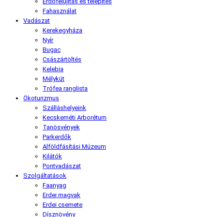
Erdőfelújítás és telepítés
Fahasználat
Vadászat
Kerekegyháza
Nyír
Bugac
Császártöltés
Kelebia
Mélykút
Trófea ranglista
Ökoturizmus
Szálláshelyeink
Kecskeméti Arborétum
Tanösvények
Parkerdők
Alföldfásítási Múzeum
Kilátók
Pontvadászat
Szolgáltatások
Faanyag
Erdei magvak
Erdei csemete
Dísznövény