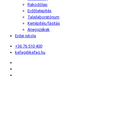
Rakodólap
Erdőtelepítés
Talajlaboratórium
Kertépítés/fásítás
Árjegyzékek
Erdei iskola
+36 76 510 400
kefag@kefag.hu