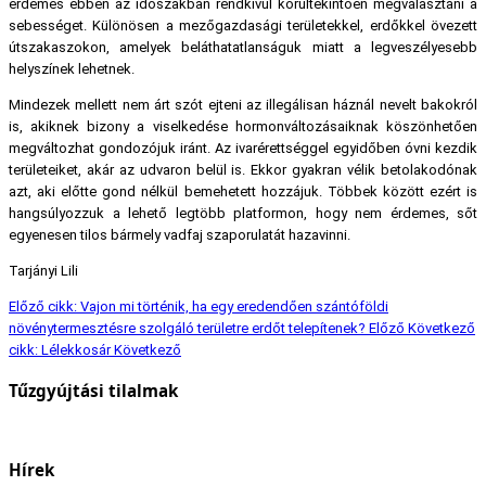
érdemes ebben az időszakban rendkívül körültekintően megválasztani a
sebességet. Különösen a mezőgazdasági területekkel, erdőkkel övezett
útszakaszokon, amelyek beláthatatlanságuk miatt a legveszélyesebb
helyszínek lehetnek.
Mindezek mellett nem árt szót ejteni az illegálisan háznál nevelt bakokról
is, akiknek bizony a viselkedése hormonváltozásaiknak köszönhetően
megváltozhat gondozójuk iránt. Az ivarérettséggel egyidőben óvni kezdik
területeiket, akár az udvaron belül is. Ekkor gyakran vélik betolakodónak
azt, aki előtte gond nélkül bemehetett hozzájuk. Többek között ezért is
hangsúlyozzuk a lehető legtöbb platformon, hogy nem érdemes, sőt
egyenesen tilos bármely vadfaj szaporulatát hazavinni.
Tarjányi Lili
Előző cikk: Vajon mi történik, ha egy eredendően szántóföldi
növénytermesztésre szolgáló területre erdőt telepítenek?
Előző
Következő
cikk: Lélekkosár
Következő
Tűzgyújtási tilalmak
Hírek