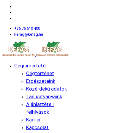
+36 76 510 400
kefag@kefag.hu
Cégismertető
Cégtörténet
Erdészeteink
Közérdekű adatok
Tanúsítványaink
Ajánlattételi
felhívások
Karrier
Kapcsolat