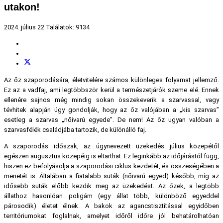
utakon!
2024. július 22
Találatok: 9134
Az őz szaporodására, életvitelére számos különleges folyamat jellemző.
Ez az a vadfaj, ami legtöbbször kerül a természetjárók szeme elé. Ennek
ellenére sajnos még mindig sokan összekeverik a szarvassal, vagy
tévhitek alapján úgy gondolják, hogy az őz valójában a „kis szarvas”
esetleg a szarvas „nőivarú egyede”. De nem! Az őz ugyan valóban a
szarvasfélék családjába tartozik, de különálló faj.
A szaporodás időszak, az úgynevezett üzekedés július közepétől
egészen augusztus közepéig is eltarthat. Ez leginkább az időjárástól függ,
hiszen ez befolyásolja a szaporodási ciklus kezdetét, és összeségében a
menetét is. Általában a fiatalabb suták (nőivarú egyed) később, míg az
idősebb suták előbb kezdik meg az üzekedést. Az őzek, a legtöbb
állathoz hasonlóan poligám (egy állat több, különböző egyeddel
párosodik) életet élnek. A bakok az agancstisztítással egyidőben
territóriumokat foglalnak, amelyet időről időre jól behatárolhatóan