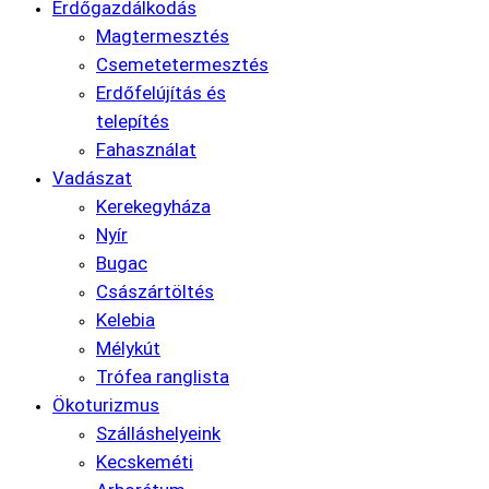
Erdőgazdálkodás
Magtermesztés
Csemetetermesztés
Erdőfelújítás és
telepítés
Fahasználat
Vadászat
Kerekegyháza
Nyír
Bugac
Császártöltés
Kelebia
Mélykút
Trófea ranglista
Ökoturizmus
Szálláshelyeink
Kecskeméti