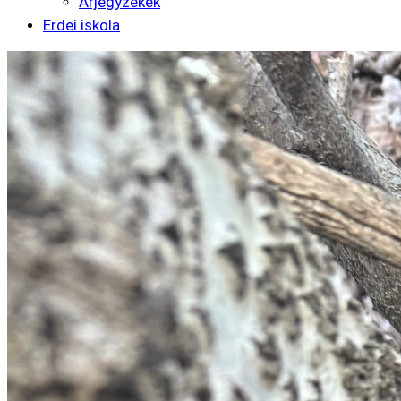
Árjegyzékek
Erdei iskola