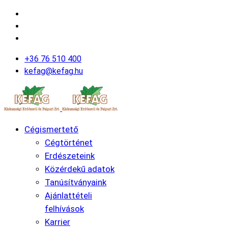
+36 76 510 400
kefag@kefag.hu
Cégismertető
Cégtörténet
Erdészeteink
Közérdekű adatok
Tanúsítványaink
Ajánlattételi
felhívások
Karrier