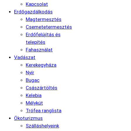
Kapcsolat
Erdőgazdálkodás
Magtermesztés
Csemetetermesztés
Erdőfelújítás és
telepítés
Fahasználat
Vadászat
Kerekegyháza
Nyír
Bugac
Császártöltés
Kelebia
Mélykút
Trófea ranglista
Ökoturizmus
Szálláshelyeink