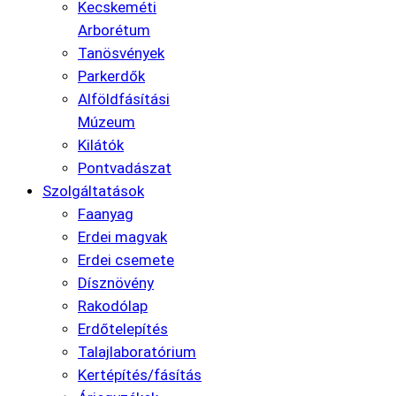
Kecskeméti
Arborétum
Tanösvények
Parkerdők
Alföldfásítási
Múzeum
Kilátók
Pontvadászat
Szolgáltatások
Faanyag
Erdei magvak
Erdei csemete
Dísznövény
Rakodólap
Erdőtelepítés
Talajlaboratórium
Kertépítés/fásítás