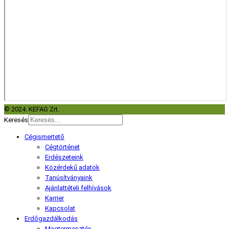
© 2024. KEFAG Zrt.
Keresés
Cégismertető
Cégtörténet
Erdészeteink
Közérdekű adatok
Tanúsítványaink
Ajánlattételi felhívások
Karrier
Kapcsolat
Erdőgazdálkodás
Magtermesztés