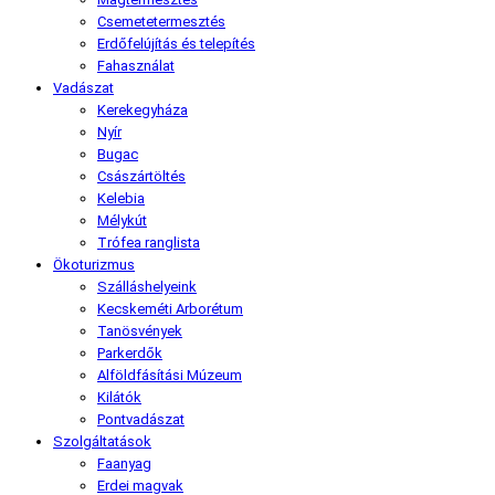
Csemetetermesztés
Erdőfelújítás és telepítés
Fahasználat
Vadászat
Kerekegyháza
Nyír
Bugac
Császártöltés
Kelebia
Mélykút
Trófea ranglista
Ökoturizmus
Szálláshelyeink
Kecskeméti Arborétum
Tanösvények
Parkerdők
Alföldfásítási Múzeum
Kilátók
Pontvadászat
Szolgáltatások
Faanyag
Erdei magvak