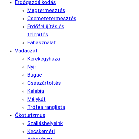
Erdőgazdálkodás
Magtermesztés
Csemetetermesztés
Erdőfelújítás és
telepítés
Fahasználat
Vadászat
Kerekegyháza
Nyír
Bugac
Császártöltés
Kelebia
Mélykút
Trófea ranglista
Ökoturizmus
Szálláshelyeink
Kecskeméti