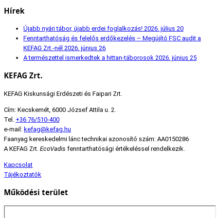
Hírek
Újabb nyári tábor, újabb erdei foglalkozás!
2026. július 20
Fenntarthatóság és felelős erdőkezelés – Megújító FSC audit a
KEFAG Zrt.-nél
2026. június 26
A természettel ismerkedtek a hittan-táborosok
2026. június 25
KEFAG Zrt.
KEFAG Kiskunsági Erdészeti és Faipari Zrt.
Cím: Kecskemét, 6000 József Attila u. 2.
Tel.
+36 76/510-400
e-mail:
kefag@kefag.hu
Faanyag kereskedelmi lánc technikai azonosító szám: AA0150286
A KEFAG Zrt.
EcoVadis
fenntarthatósági értékeléssel rendelkezik.
Kapcsolat
Tájékoztatók
Működési terület