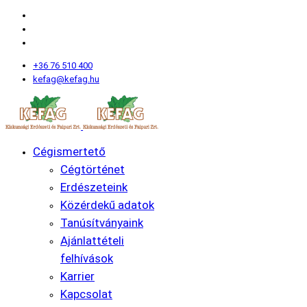
+36 76 510 400
kefag@kefag.hu
Cégismertető
Cégtörténet
Erdészeteink
Közérdekű adatok
Tanúsítványaink
Ajánlattételi
felhívások
Karrier
Kapcsolat