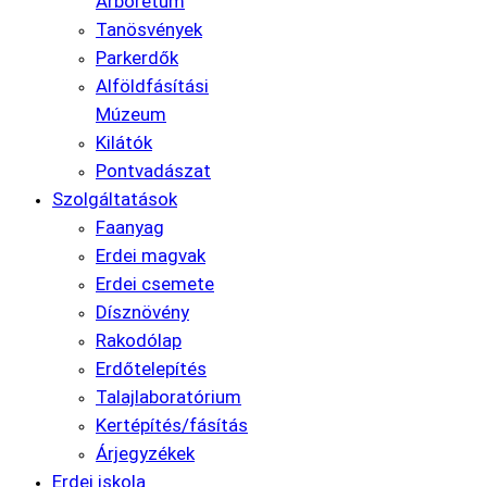
Arborétum
Tanösvények
Parkerdők
Alföldfásítási
Múzeum
Kilátók
Pontvadászat
Szolgáltatások
Faanyag
Erdei magvak
Erdei csemete
Dísznövény
Rakodólap
Erdőtelepítés
Talajlaboratórium
Kertépítés/fásítás
Árjegyzékek
Erdei iskola