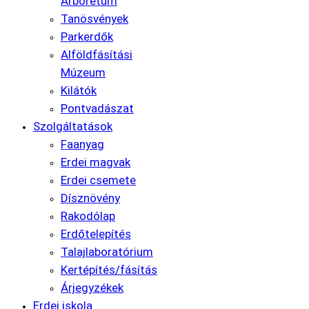
Arborétum
Tanösvények
Parkerdők
Alföldfásítási
Múzeum
Kilátók
Pontvadászat
Szolgáltatások
Faanyag
Erdei magvak
Erdei csemete
Dísznövény
Rakodólap
Erdőtelepítés
Talajlaboratórium
Kertépítés/fásítás
Árjegyzékek
Erdei iskola