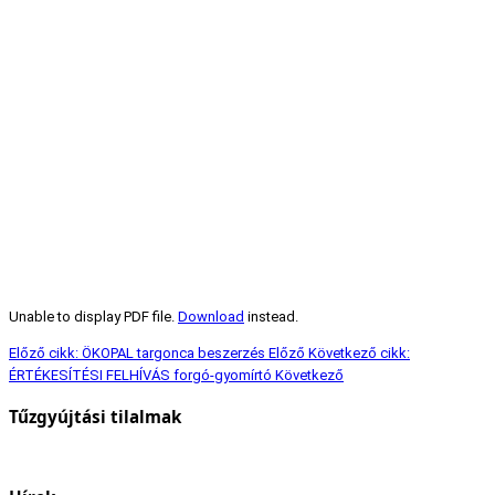
Unable to display PDF file.
Download
instead.
Előző cikk: ÖKOPAL targonca beszerzés
Előző
Következő cikk:
ÉRTÉKESÍTÉSI FELHÍVÁS forgó-gyomírtó
Következő
Tűzgyújtási tilalmak