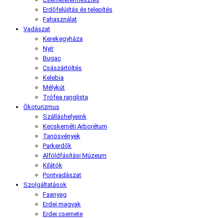
Erdőfelújítás és telepítés
Fahasználat
Vadászat
Kerekegyháza
Nyír
Bugac
Császártöltés
Kelebia
Mélykút
Trófea ranglista
Ökoturizmus
Szálláshelyeink
Kecskeméti Arborétum
Tanösvények
Parkerdők
Alföldfásítási Múzeum
Kilátók
Pontvadászat
Szolgáltatások
Faanyag
Erdei magvak
Erdei csemete