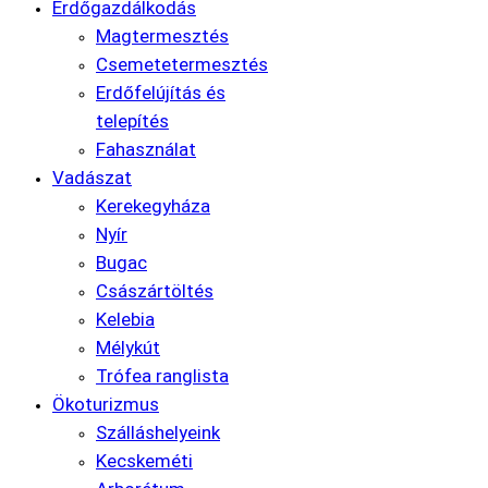
Erdőgazdálkodás
Magtermesztés
Csemetetermesztés
Erdőfelújítás és
telepítés
Fahasználat
Vadászat
Kerekegyháza
Nyír
Bugac
Császártöltés
Kelebia
Mélykút
Trófea ranglista
Ökoturizmus
Szálláshelyeink
Kecskeméti