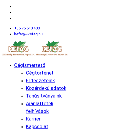
+36 76 510 400
kefag@kefag.hu
Cégismertető
Cégtörténet
Erdészeteink
Közérdekű adatok
Tanúsítványaink
Ajánlattételi
felhívások
Karrier
Kapcsolat