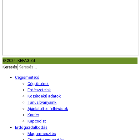
© 2024. KEFAG Zrt.
Keresés
Cégismertető
Cégtörténet
Erdészeteink
Közérdekű adatok
Tanúsítványaink
Ajánlattételi felhívások
Karrier
Kapcsolat
Erdőgazdálkodás
Magtermesztés
Csemetetermesztés