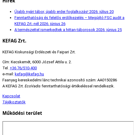
Hírek
Újabb nyári tábor, újabb erdei foglalkozás!
2026. július 20
Fenntarthatóság és felelős erdőkezelés – Megújító FSC audit a
KEFAG Zrt.-nél
2026. június 26
A természettel ismerkedtek a hittan-táborosok
2026. június 25
KEFAG Zrt.
KEFAG Kiskunsági Erdészeti és Faipari Zrt.
Cím: Kecskemét, 6000 József Attila u. 2.
Tel.
+36 76/510-400
e-mail:
kefag@kefag.hu
Faanyag kereskedelmi lánc technikai azonosító szám: AA0150286
A KEFAG Zrt.
EcoVadis
fenntarthatósági értékeléssel rendelkezik.
Kapcsolat
Tájékoztatók
Működési terület