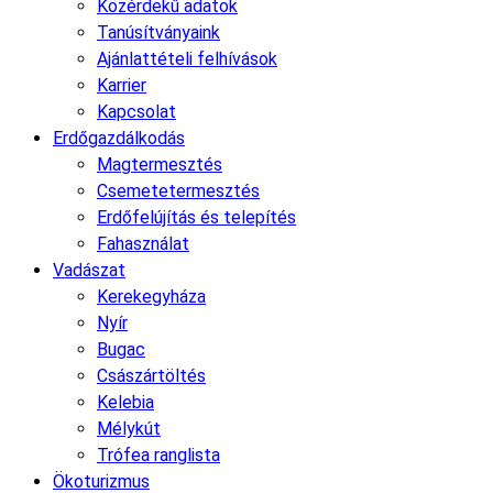
Közérdekű adatok
Tanúsítványaink
Ajánlattételi felhívások
Karrier
Kapcsolat
Erdőgazdálkodás
Magtermesztés
Csemetetermesztés
Erdőfelújítás és telepítés
Fahasználat
Vadászat
Kerekegyháza
Nyír
Bugac
Császártöltés
Kelebia
Mélykút
Trófea ranglista
Ökoturizmus