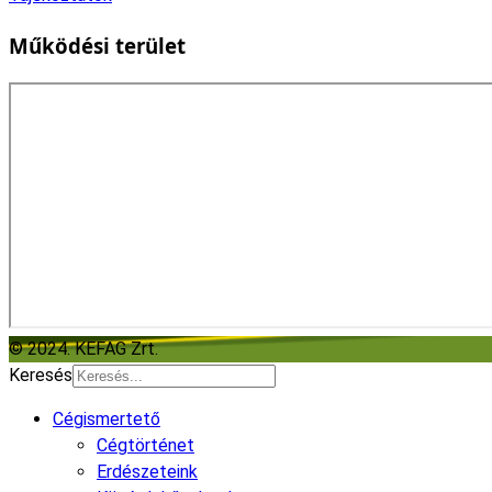
Működési terület
© 2024. KEFAG Zrt.
Keresés
Cégismertető
Cégtörténet
Erdészeteink