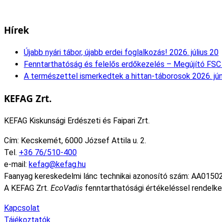
Hírek
Újabb nyári tábor, újabb erdei foglalkozás!
2026. július 20
Fenntarthatóság és felelős erdőkezelés – Megújító FSC 
A természettel ismerkedtek a hittan-táborosok
2026. jú
KEFAG Zrt.
KEFAG Kiskunsági Erdészeti és Faipari Zrt.
Cím: Kecskemét, 6000 József Attila u. 2.
Tel.
+36 76/510-400
e-mail:
kefag@kefag.hu
Faanyag kereskedelmi lánc technikai azonosító szám: AA0150
A KEFAG Zrt.
EcoVadis
fenntarthatósági értékeléssel rendelke
Kapcsolat
Tájékoztatók