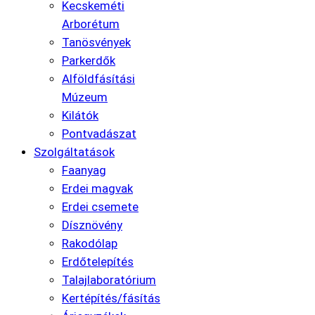
Kecskeméti
Arborétum
Tanösvények
Parkerdők
Alföldfásítási
Múzeum
Kilátók
Pontvadászat
Szolgáltatások
Faanyag
Erdei magvak
Erdei csemete
Dísznövény
Rakodólap
Erdőtelepítés
Talajlaboratórium
Kertépítés/fásítás