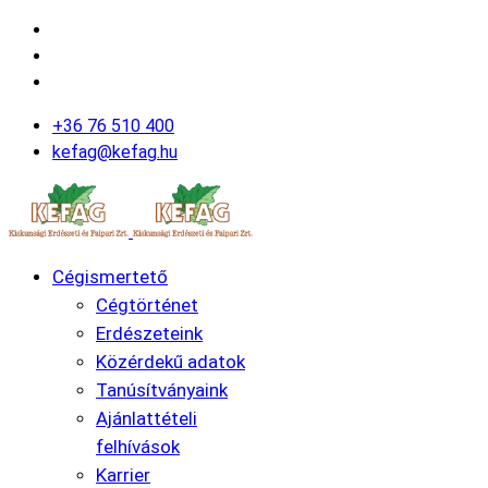
+36 76 510 400
kefag@kefag.hu
Cégismertető
Cégtörténet
Erdészeteink
Közérdekű adatok
Tanúsítványaink
Ajánlattételi
felhívások
Karrier