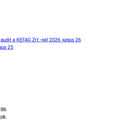
audit a KEFAG Zrt.-nél
2026. június 26
nius 25
286
zik.