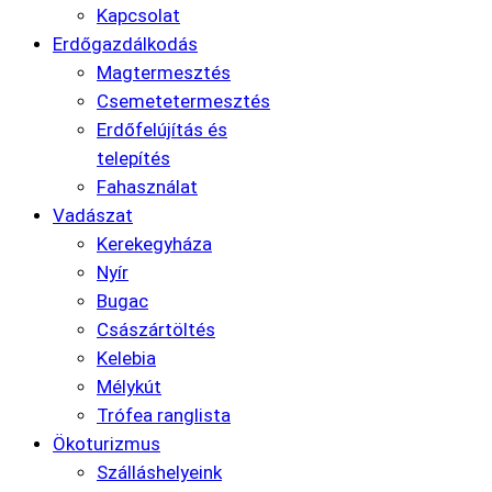
Kapcsolat
Erdőgazdálkodás
Magtermesztés
Csemetetermesztés
Erdőfelújítás és
telepítés
Fahasználat
Vadászat
Kerekegyháza
Nyír
Bugac
Császártöltés
Kelebia
Mélykút
Trófea ranglista
Ökoturizmus
Szálláshelyeink