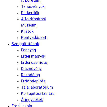
Arborétum
Tanösvények
Parkerdők
Alföldfásítási
Múzeum
Kilátók
Pontvadászat
Szolgáltatások
Faanyag
Erdei magvak
Erdei csemete
Dísznövény
Rakodólap
Erdőtelepítés
Talajlaboratórium
Kertépítés/fásítás
Árjegyzékek
Erdei iskola