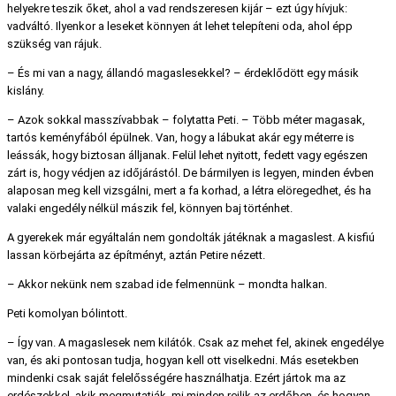
helyekre teszik őket, ahol a vad rendszeresen kijár – ezt úgy hívjuk:
vadváltó. Ilyenkor a leseket könnyen át lehet telepíteni oda, ahol épp
szükség van rájuk.
– És mi van a nagy, állandó magaslesekkel? – érdeklődött egy másik
kislány.
– Azok sokkal masszívabbak – folytatta Peti. – Több méter magasak,
tartós keményfából épülnek. Van, hogy a lábukat akár egy méterre is
leássák, hogy biztosan álljanak. Felül lehet nyitott, fedett vagy egészen
zárt is, hogy védjen az időjárástól. De bármilyen is legyen, minden évben
alaposan meg kell vizsgálni, mert a fa korhad, a létra elöregedhet, és ha
valaki engedély nélkül mászik fel, könnyen baj történhet.
A gyerekek már egyáltalán nem gondolták játéknak a magaslest. A kisfiú
lassan körbejárta az építményt, aztán Petire nézett.
– Akkor nekünk nem szabad ide felmennünk – mondta halkan.
Peti komolyan bólintott.
– Így van. A magaslesek nem kilátók. Csak az mehet fel, akinek engedélye
van, és aki pontosan tudja, hogyan kell ott viselkedni. Más esetekben
mindenki csak saját felelősségére használhatja. Ezért jártok ma az
erdészekkel, akik megmutatják, mi minden rejlik az erdőben, és hogyan