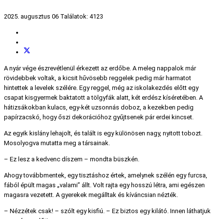
2025. augusztus 06
Találatok: 4123
A nyár vége észrevétlenül érkezett az erdőbe. A meleg nappalok már
rövidebbek voltak, a kicsit hűvösebb reggelek pedig már harmatot
hintettek a levelek szélére. Egy reggel, még az iskolakezdés előtt egy
csapat kisgyermek baktatott a tölgyfák alatt, két erdész kíséretében. A
hátizsákokban kulacs, egy-két uzsonnás doboz, a kezekben pedig
papírzacskó, hogy őszi dekorációhoz gyűjtsenek pár erdei kincset.
Az egyik kislány lehajolt, és talált is egy különösen nagy, nyitott tobozt.
Mosolyogva mutatta meg a társainak.
– Ez lesz a kedvenc díszem – mondta büszkén.
Ahogy továbbmentek, egy tisztáshoz értek, amelynek szélén egy furcsa,
fából épült magas „valami” állt. Volt rajta egy hosszú létra, ami egészen
magasra vezetett. A gyerekek megálltak és kíváncsian nézték.
– Nézzétek csak! – szólt egy kisfiú. – Ez biztos egy kilátó. Innen láthatjuk