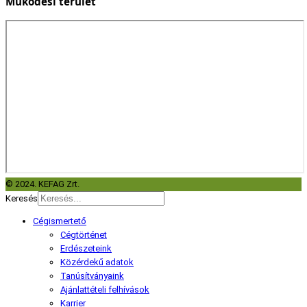
Működési terület
© 2024. KEFAG Zrt.
Keresés
Cégismertető
Cégtörténet
Erdészeteink
Közérdekű adatok
Tanúsítványaink
Ajánlattételi felhívások
Karrier