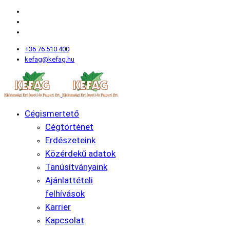
+36 76 510 400
kefag@kefag.hu
Cégismertető
Cégtörténet
Erdészeteink
Közérdekű adatok
Tanúsítványaink
Ajánlattételi
felhívások
Karrier
Kapcsolat