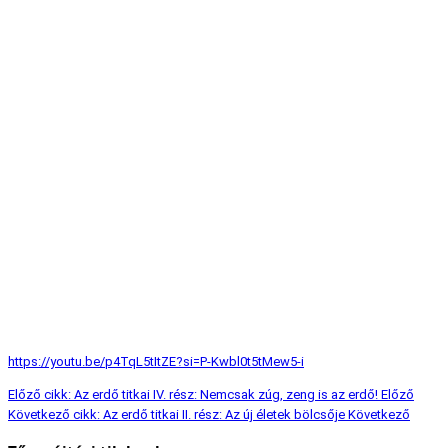
https://youtu.be/p4TqL5tItZE?si=P-Kwbl0t5tMew5-i
Előző cikk: Az erdő titkai IV. rész: Nemcsak zúg, zeng is az erdő!
Előző
Következő cikk: Az erdő titkai II. rész: Az új életek bölcsője
Következő