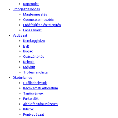
Kapcsolat
Erdőgazdálkodás
Magtermesztés
Csemetetermesztés
Erdőfelújítás és telepítés
Fahasználat
Vadászat
Kerekegyháza
Nyír
Bugac
Császártöltés
Kelebia
Mélykút
Trófea ranglista
Ökoturizmus
Szálláshelyeink
Kecskeméti Arborétum
Tanösvények
Parkerdők
Alföldfásítási Múzeum
Kilátók
Pontvadászat