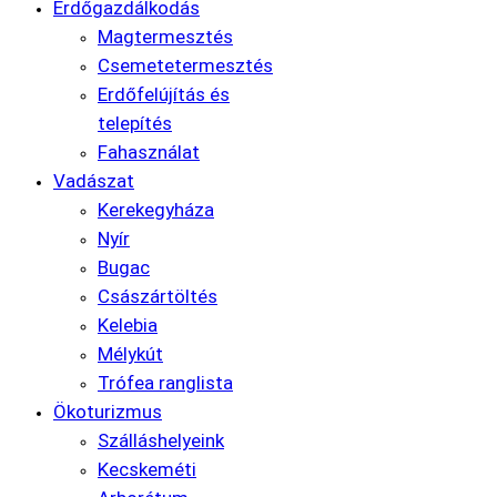
Erdőgazdálkodás
Magtermesztés
Csemetetermesztés
Erdőfelújítás és
telepítés
Fahasználat
Vadászat
Kerekegyháza
Nyír
Bugac
Császártöltés
Kelebia
Mélykút
Trófea ranglista
Ökoturizmus
Szálláshelyeink
Kecskeméti