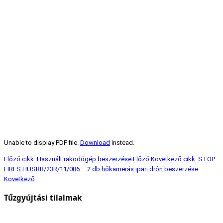
Unable to display PDF file.
Download
instead.
Előző cikk: Használt rakodógép beszerzése
Előző
Következő cikk: STOP
FIRES HUSRB/23R/11/086 – 2 db hőkamerás ipari drón beszerzése
Következő
Tűzgyújtási tilalmak