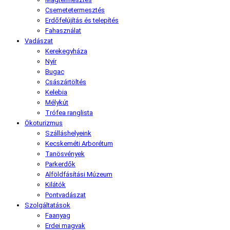
Csemetetermesztés
Erdőfelújítás és telepítés
Fahasználat
Vadászat
Kerekegyháza
Nyír
Bugac
Császártöltés
Kelebia
Mélykút
Trófea ranglista
Ökoturizmus
Szálláshelyeink
Kecskeméti Arborétum
Tanösvények
Parkerdők
Alföldfásítási Múzeum
Kilátók
Pontvadászat
Szolgáltatások
Faanyag
Erdei magvak