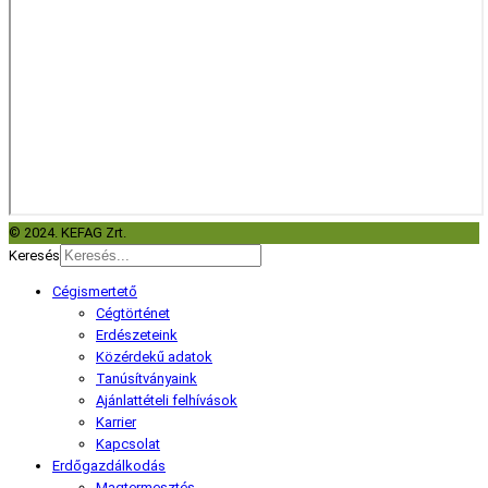
© 2024. KEFAG Zrt.
Keresés
Cégismertető
Cégtörténet
Erdészeteink
Közérdekű adatok
Tanúsítványaink
Ajánlattételi felhívások
Karrier
Kapcsolat
Erdőgazdálkodás
Magtermesztés