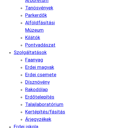
Arborétum
Tanösvények
Parkerdők
Alföldfásítási
Múzeum
Kilátók
Pontvadászat
Szolgáltatások
Faanyag
Erdei magvak
Erdei csemete
Dísznövény
Rakodólap
Erdőtelepítés
Talajlaboratórium
Kertépítés/fásítás
Árjegyzékek
Erdei iskola