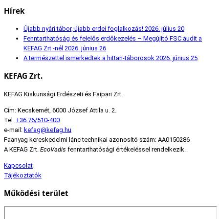
Hírek
Újabb nyári tábor, újabb erdei foglalkozás!
2026. július 20
Fenntarthatóság és felelős erdőkezelés – Megújító FSC audit a
KEFAG Zrt.-nél
2026. június 26
A természettel ismerkedtek a hittan-táborosok
2026. június 25
KEFAG Zrt.
KEFAG Kiskunsági Erdészeti és Faipari Zrt.
Cím: Kecskemét, 6000 József Attila u. 2.
Tel.
+36 76/510-400
e-mail:
kefag@kefag.hu
Faanyag kereskedelmi lánc technikai azonosító szám: AA0150286
A KEFAG Zrt.
EcoVadis
fenntarthatósági értékeléssel rendelkezik.
Kapcsolat
Tájékoztatók
Működési terület