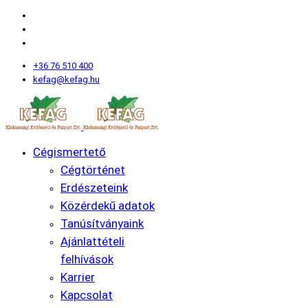
+36 76 510 400
kefag@kefag.hu
Cégismertető
Cégtörténet
Erdészeteink
Közérdekű adatok
Tanúsítványaink
Ajánlattételi
felhívások
Karrier
Kapcsolat