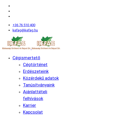
+36 76 510 400
kefag@kefag.hu
Cégismertető
Cégtörténet
Erdészeteink
Közérdekű adatok
Tanúsítványaink
Ajánlattételi
felhívások
Karrier
Kapcsolat