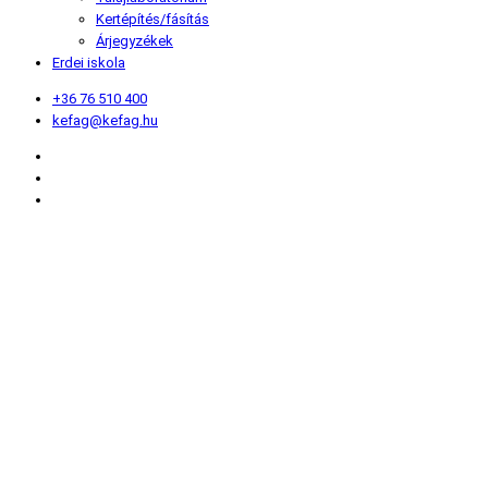
Kertépítés/fásítás
Árjegyzékek
Erdei iskola
+36 76 510 400
kefag@kefag.hu