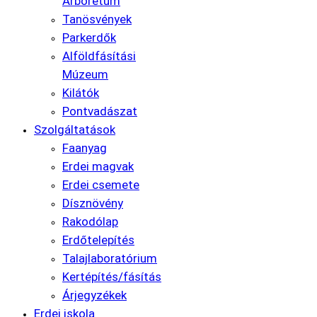
Arborétum
Tanösvények
Parkerdők
Alföldfásítási
Múzeum
Kilátók
Pontvadászat
Szolgáltatások
Faanyag
Erdei magvak
Erdei csemete
Dísznövény
Rakodólap
Erdőtelepítés
Talajlaboratórium
Kertépítés/fásítás
Árjegyzékek
Erdei iskola