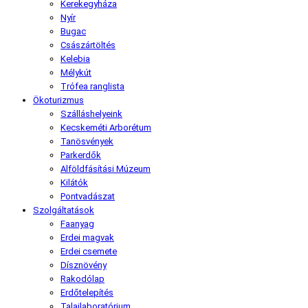
Kerekegyháza
Nyír
Bugac
Császártöltés
Kelebia
Mélykút
Trófea ranglista
Ökoturizmus
Szálláshelyeink
Kecskeméti Arborétum
Tanösvények
Parkerdők
Alföldfásítási Múzeum
Kilátók
Pontvadászat
Szolgáltatások
Faanyag
Erdei magvak
Erdei csemete
Dísznövény
Rakodólap
Erdőtelepítés
Talajlaboratórium