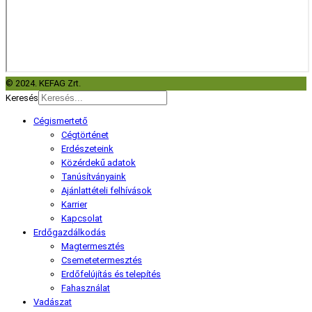
© 2024. KEFAG Zrt.
Keresés
Cégismertető
Cégtörténet
Erdészeteink
Közérdekű adatok
Tanúsítványaink
Ajánlattételi felhívások
Karrier
Kapcsolat
Erdőgazdálkodás
Magtermesztés
Csemetetermesztés
Erdőfelújítás és telepítés
Fahasználat
Vadászat