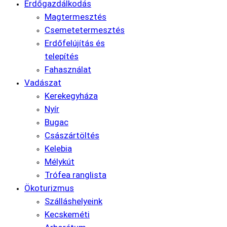
Erdőgazdálkodás
Magtermesztés
Csemetetermesztés
Erdőfelújítás és
telepítés
Fahasználat
Vadászat
Kerekegyháza
Nyír
Bugac
Császártöltés
Kelebia
Mélykút
Trófea ranglista
Ökoturizmus
Szálláshelyeink
Kecskeméti