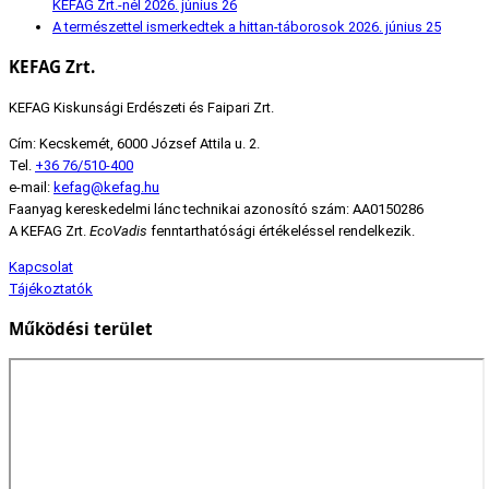
KEFAG Zrt.-nél
2026. június 26
A természettel ismerkedtek a hittan-táborosok
2026. június 25
KEFAG Zrt.
KEFAG Kiskunsági Erdészeti és Faipari Zrt.
Cím: Kecskemét, 6000 József Attila u. 2.
Tel.
+36 76/510-400
e-mail:
kefag@kefag.hu
Faanyag kereskedelmi lánc technikai azonosító szám: AA0150286
A KEFAG Zrt.
EcoVadis
fenntarthatósági értékeléssel rendelkezik.
Kapcsolat
Tájékoztatók
Működési terület