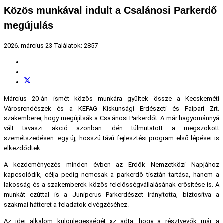
Közös munkával indult a Csalánosi Parkerdő
megújulás
2026. március 23
Találatok: 2857
Március 20-án ismét közös munkára gyűltek össze a Kecskeméti
Városrendészek és a KEFAG Kiskunsági Erdészeti és Faipari Zrt.
szakemberei, hogy megújítsák a Csalánosi Parkerdőt. A már hagyománnyá
vált tavaszi akció azonban idén túlmutatott a megszokott
szemétszedésen: egy új, hosszú távú fejlesztési program első lépései is
elkezdődtek.
A kezdeményezés minden évben az Erdők Nemzetközi Napjához
kapcsolódik, célja pedig nemcsak a parkerdő tisztán tartása, hanem a
lakosság és a szakemberek közös felelősségvállalásának erősítése is. A
munkát ezúttal is a Juniperus Parkerdészet irányította, biztosítva a
szakmai hátteret a feladatok elvégzéséhez.
Az idei alkalom különlegességét az adta, hogy a résztvevők már a