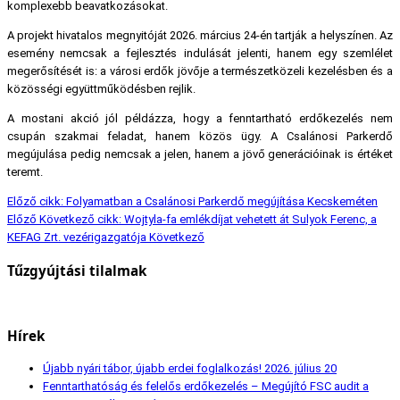
komplexebb beavatkozásokat.
A projekt hivatalos megnyitóját 2026. március 24-én tartják a helyszínen. Az
esemény nemcsak a fejlesztés indulását jelenti, hanem egy szemlélet
megerősítését is: a városi erdők jövője a természetközeli kezelésben és a
közösségi együttműködésben rejlik.
A mostani akció jól példázza, hogy a fenntartható erdőkezelés nem
csupán szakmai feladat, hanem közös ügy. A Csalánosi Parkerdő
megújulása pedig nemcsak a jelen, hanem a jövő generációinak is értéket
teremt.
Előző cikk: Folyamatban a Csalánosi Parkerdő megújítása Kecskeméten
Előző
Következő cikk: Wojtyla-fa emlékdíjat vehetett át Sulyok Ferenc, a
KEFAG Zrt. vezérigazgatója
Következő
Tűzgyújtási tilalmak
Hírek
Újabb nyári tábor, újabb erdei foglalkozás!
2026. július 20
Fenntarthatóság és felelős erdőkezelés – Megújító FSC audit a