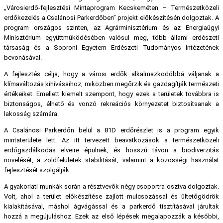
„Városierdő-fejlesztési Mintaprogram Kecskeméten – Természetközeli
erdőkezelés a Csalánosi Parkerdőben” projekt előkészítésén dolgoztak. A
program országos szinten, az Agrárminisztérium és az Energiaügyi
Minisztérium együttműködésében valósul meg, több állami erdészeti
társaság és a Soproni Egyetem Erdészeti Tudományos Intézetének
bevonásával.
A fejlesztés célja, hogy a városi erdők alkalmazkodóbbá váljanak a
klímaváltozás kihívásaihoz, miközben megőrzik és gazdagítják természeti
értékeiket. Emellett kiemelt szempont, hogy ezek a területek továbbra is
biztonságos, élhető és vonzó rekreációs környezetet biztosítsanak a
lakosság számára.
A Csalánosi Parkerdőn belül a 81D erdőrészlet is a program egyik
mintaterülete lett. Az itt tervezett beavatkozások a természetközeli
erdőgazdálkodás elveire épülnek, és hosszú távon a biodiverzitás
növelését, a zöldfelületek stabilitását, valamint a közösségi használat
fejlesztését szolgálják.
A gyakorlati munkák során a résztvevők négy csoportra osztva dolgoztak.
Volt, ahol a terület előkészítése zajlott mulcsozással és ültetőgödrök
kialakításával, máshol ágvágással és a parkerdő tisztításával járultak
hozzá a megújuláshoz. Ezek az első lépések megalapozzák a későbbi,