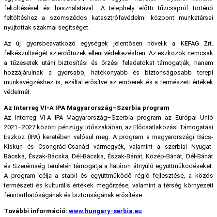
feltöltésével és használatával.. A telephely előtti tűzcsapról történő
feltöltéshez a szomszédos katasztrófavédelmi központ munkatársai
nyújtottak szakmai segítséget.
Az új gyorsbeavatkozó egységek jelentősen növelik a KEFAG Zrt.
felkészültségét az erdőtüzek elleni védekezésben. Az eszközök nemcsak
a tűzesetek utáni biztosítási és őrzési feladatokat támogatják, hanem
hozzájárulnak a gyorsabb, hatékonyabb és biztonságosabb terepi
munkavégzéshez is, ezáltal erősítve az emberek és a természeti értékek
védelmét.
Az Interreg VI-A IPA Magyarország–Szerbia program
Az Interreg VI-A IPA Magyarország–Szerbia program az Európai Unió
2021–2027 közötti pénzügyi időszakában, az Előcsatlakozási Támogatási
Eszköz (IPA) keretében valósul meg. A program a magyarországi Bács-
Kiskun és Csongrád-Csanád vármegyék, valamint a szerbiai Nyugat-
Bácska, Észak-Bácska, Dél-Bácska, Észak-Bánát, Közép-Bánát, Dél-Bánát
és Szerémség területén támogatja a határon átnyúló együttműködéseket.
A program célja a stabil és együttműködő régió fejlesztése, a közös
természeti és kulturális értékek megőrzése, valamint a térség környezeti
fenntarthatóságának és biztonságának erősítése.
További információ:
www.hungary-serbia.eu