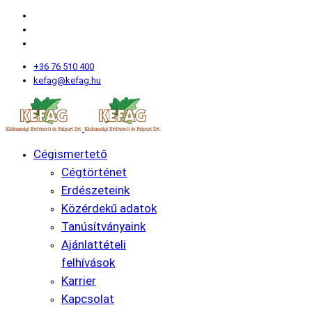
+36 76 510 400
kefag@kefag.hu
Cégismertető
Cégtörténet
Erdészeteink
Közérdekű adatok
Tanúsítványaink
Ajánlattételi
felhívások
Karrier
Kapcsolat