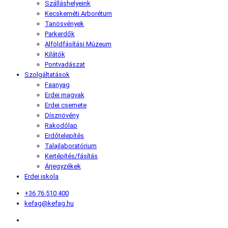
Szálláshelyeink
Kecskeméti Arborétum
Tanösvények
Parkerdők
Alföldfásítási Múzeum
Kilátók
Pontvadászat
Szolgáltatások
Faanyag
Erdei magvak
Erdei csemete
Dísznövény
Rakodólap
Erdőtelepítés
Talajlaboratórium
Kertépítés/fásítás
Árjegyzékek
Erdei iskola
+36 76 510 400
kefag@kefag.hu