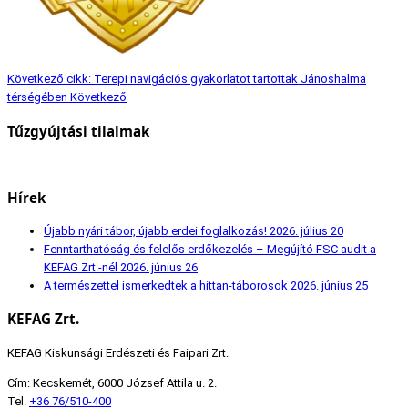
Következő cikk: Terepi navigációs gyakorlatot tartottak Jánoshalma
térségében
Következő
Tűzgyújtási tilalmak
Hírek
Újabb nyári tábor, újabb erdei foglalkozás!
2026. július 20
Fenntarthatóság és felelős erdőkezelés – Megújító FSC audit a
KEFAG Zrt.-nél
2026. június 26
A természettel ismerkedtek a hittan-táborosok
2026. június 25
KEFAG Zrt.
KEFAG Kiskunsági Erdészeti és Faipari Zrt.
Cím: Kecskemét, 6000 József Attila u. 2.
Tel.
+36 76/510-400