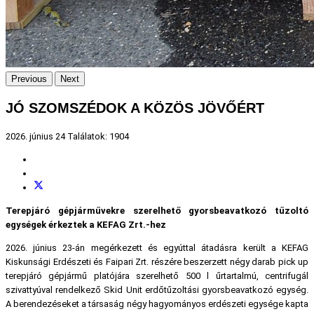
Previous
Next
JÓ SZOMSZÉDOK A KÖZÖS JÖVŐÉRT
2026. június 24
Találatok: 1904
Terepjáró gépjárművekre szerelhető gyorsbeavatkozó tűzoltó
egységek érkeztek a KEFAG Zrt.-hez
2026. június 23-án megérkezett és egyúttal átadásra került a KEFAG
Kiskunsági Erdészeti és Faipari Zrt. részére beszerzett négy darab pick up
terepjáró gépjármű platójára szerelhető 500 l űrtartalmú, centrifugál
szivattyúval rendelkező Skid Unit erdőtűzoltási gyorsbeavatkozó egység.
A berendezéseket a társaság négy hagyományos erdészeti egysége kapta