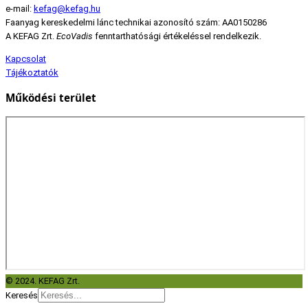
e-mail:
kefag@kefag.hu
Faanyag kereskedelmi lánc technikai azonosító szám: AA0150286
A KEFAG Zrt.
EcoVadis
fenntarthatósági értékeléssel rendelkezik.
Kapcsolat
Tájékoztatók
Működési terület
© 2024. KEFAG Zrt.
Keresés