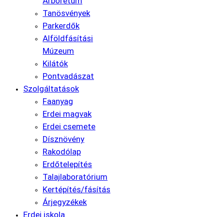
Arborétum
Tanösvények
Parkerdők
Alföldfásítási
Múzeum
Kilátók
Pontvadászat
Szolgáltatások
Faanyag
Erdei magvak
Erdei csemete
Dísznövény
Rakodólap
Erdőtelepítés
Talajlaboratórium
Kertépítés/fásítás
Árjegyzékek
Erdei iskola