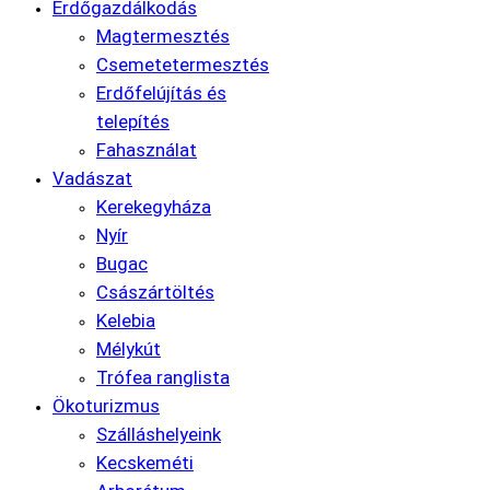
Erdőgazdálkodás
Magtermesztés
Csemetetermesztés
Erdőfelújítás és
telepítés
Fahasználat
Vadászat
Kerekegyháza
Nyír
Bugac
Császártöltés
Kelebia
Mélykút
Trófea ranglista
Ökoturizmus
Szálláshelyeink
Kecskeméti