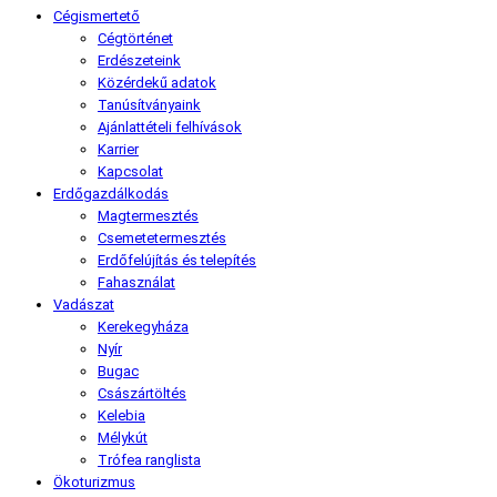
Cégismertető
Cégtörténet
Erdészeteink
Közérdekű adatok
Tanúsítványaink
Ajánlattételi felhívások
Karrier
Kapcsolat
Erdőgazdálkodás
Magtermesztés
Csemetetermesztés
Erdőfelújítás és telepítés
Fahasználat
Vadászat
Kerekegyháza
Nyír
Bugac
Császártöltés
Kelebia
Mélykút
Trófea ranglista
Ökoturizmus