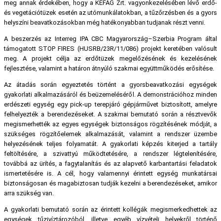
meg annak érdekében, hogy a KEFAG Zrt. vagyonkezelésében lévő erdő-
és vegetációtüzek esetén az utómunkálatokban, a tűzőrzésben és a gyors
helyszíni beavatkozásokban még hatékonyabban tudjanak részt venni.
A beszerzés az Interreg IPA CBC Magyarország–Szerbia Program által
támogatott STOP FIRES (HUSRB/23R/11/086) projekt keretében valósult
meg. A projekt célja az erdőtüzek megelőzésének és kezelésének
fejlesztése, valamint a határon átnyúló szakmai együttműködés erősítése.
Az átadás során egyeztetés történt a gyorsbeavatkozási egységek
gyakorlati alkalmazásáról és beüzemeléséről. A demonstrációhoz minden
erdészeti egység egy pick-up terepjáró gépjárművet biztosított, amelyre
felhelyezték a berendezéseket. A szakmai bemutató során a résztvevők
megismerhették az egyes egységek biztonságos rögzítésének módját, a
szükséges rögzítőelemek alkalmazását, valamint a rendszer üzembe
helyezésének teljes folyamatát. A gyakorlati képzés kiterjed a tartály
feltöltésére, a szivattyú működtetésére, a rendszer légtelenítésére,
továbbá az ürítés, a fagytalanítás és az alapvető karbantartási feladatok
ismertetésére is. A cél, hogy valamennyi érintett egység munkatársai
biztonságosan és magabiztosan tudják kezelni a berendezéseket, amikor
arra szükség van.
A gyakorlati bemutató során az érintett kollégák megismerkedhettek az
egységek tűzivíztározóból, illetve egyéb vízvételi helyekről történő