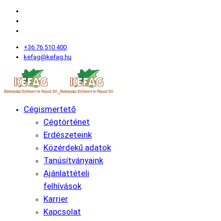
+36 76 510 400
kefag@kefag.hu
Cégismertető
Cégtörténet
Erdészeteink
Közérdekű adatok
Tanúsítványaink
Ajánlattételi
felhívások
Karrier
Kapcsolat