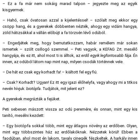
– Ez a fa már nem sokáig marad talpon – jegyezte meg az egyik
kisgyermek.
– Hahó, csak óvatosan azzal a kijelentéssel! – szólalt meg ekkor egy
csöpp hang, és a gyerekek döbbenten nézték, ahogy egy vidám hangya,
zöld hátizsákkal a vállán előbújt a fa törzsén lévő odúból.
– Engedjétek meg, hogy bemutatkozzam, habár remélem már sokan
ismertek – szólt csillogó szemmel. – Peti vagyok, a KEFAG Zrt. mesélő
hangyája, és ez itt, ahol most ti is álltok, az
erdő egyik legfontosabb fája
. Én
innen, az odúból látom nap mint nap, milyen csodák történnek vele.
– De hát ez csak egy korhadt fa! – kiáltott fel egy fiú.
– Csak? Korhadt? Ugyan! Ez itt egy igazi élőhelyfa, vagy ahogy mi a titkos
nevén hívjuk:
biotópfa
. Tudjátok, mit jelent ez?
A gyerekek megrázták a fejüket.
Peti sebesen mászott vissza az odú peremére, és onnan, mint egy kis
tanító, mesélni kezdett:
– Egy biotópfa sokkal több, mint egy átlagos növény az erdőben. Olyan,
mint egy többszintes ház az erdőlakóknak. Nézzetek körül! Ebben a
faodúban, ahol most én lakom, tavaly cinegék fészkeltek. A harkály innen