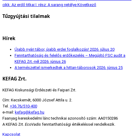
cikk: Az erdő titkai I. rész: A sarang rejtélye
Következő
Tűzgyújtási tilalmak
Hírek
Újabb nyári tábor, újabb erdei foglalkozás!
2026. július 20
Fenntarthatóság és felelős erdőkezelés – Megújító FSC audit a
KEFAG Zrt.-nél
2026. június 26
A természettel ismerkedtek a hittan-táborosok
2026. június 25
KEFAG Zrt.
KEFAG Kiskunsági Erdészeti és Faipari Zrt.
Cím: Kecskemét, 6000 József Attila u. 2.
Tel.
+36 76/510-400
e-mail:
kefag@kefag.hu
Faanyag kereskedelmi lánc technikai azonosító szám: AA0150286
A KEFAG Zrt.
EcoVadis
fenntarthatósági értékeléssel rendelkezik.
Kapcsolat