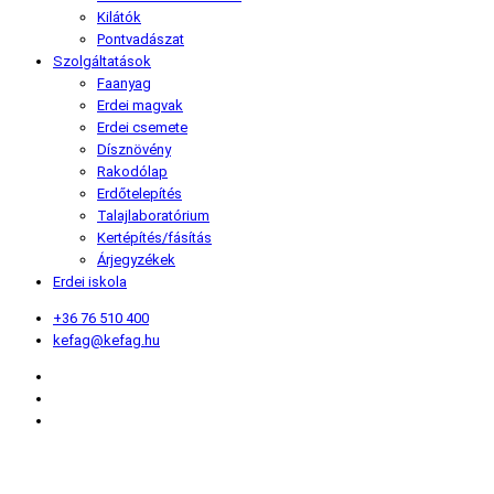
Kilátók
Pontvadászat
Szolgáltatások
Faanyag
Erdei magvak
Erdei csemete
Dísznövény
Rakodólap
Erdőtelepítés
Talajlaboratórium
Kertépítés/fásítás
Árjegyzékek
Erdei iskola
+36 76 510 400
kefag@kefag.hu