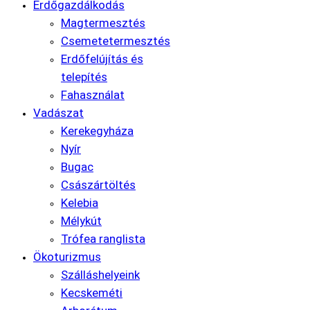
Erdőgazdálkodás
Magtermesztés
Csemetetermesztés
Erdőfelújítás és
telepítés
Fahasználat
Vadászat
Kerekegyháza
Nyír
Bugac
Császártöltés
Kelebia
Mélykút
Trófea ranglista
Ökoturizmus
Szálláshelyeink
Kecskeméti