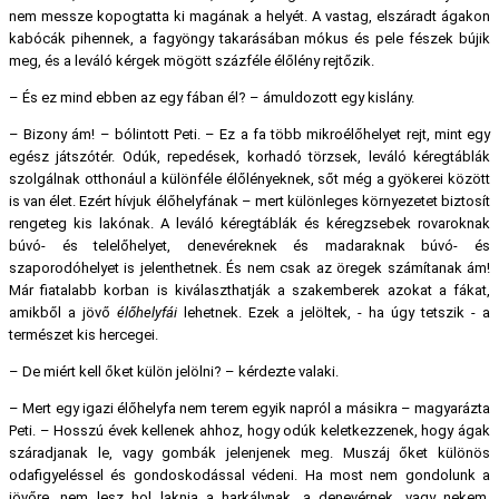
nem messze kopogtatta ki magának a helyét. A vastag, elszáradt ágakon
kabócák pihennek, a fagyöngy takarásában mókus és pele fészek bújik
meg, és a leváló kérgek mögött százféle élőlény rejtőzik.
– És ez mind ebben az egy fában él? – ámuldozott egy kislány.
– Bizony ám! – bólintott Peti. – Ez a fa több mikroélőhelyet rejt, mint egy
egész játszótér. Odúk, repedések, korhadó törzsek, leváló kéregtáblák
szolgálnak otthonául a különféle élőlényeknek, sőt még a gyökerei között
is van élet. Ezért hívjuk élőhelyfának – mert különleges környezetet biztosít
rengeteg kis lakónak. A leváló kéregtáblák és kéregzsebek rovaroknak
búvó- és telelőhelyet, denevéreknek és madaraknak búvó- és
szaporodóhelyet is jelenthetnek. És nem csak az öregek számítanak ám!
Már fiatalabb korban is kiválaszthatják a szakemberek azokat a fákat,
amikből a jövő
élőhelyfái
lehetnek. Ezek a jelöltek, - ha úgy tetszik - a
természet kis hercegei.
– De miért kell őket külön jelölni? – kérdezte valaki.
– Mert egy igazi élőhelyfa nem terem egyik napról a másikra – magyarázta
Peti. – Hosszú évek kellenek ahhoz, hogy odúk keletkezzenek, hogy ágak
száradjanak le, vagy gombák jelenjenek meg. Muszáj őket különös
odafigyeléssel és gondoskodással védeni. Ha most nem gondolunk a
jövőre, nem lesz hol laknia a harkálynak, a denevérnek, vagy nekem,