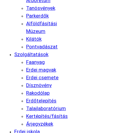
Arborétum
Tanösvények
Parkerdők
Alföldfásítási
Múzeum
Kilátók
Pontvadászat
Szolgáltatások
Faanyag
Erdei magvak
Erdei csemete
Dísznövény
Rakodólap
Erdőtelepítés
Talajlaboratórium
Kertépítés/fásítás
Árjegyzékek
Erdei iskola