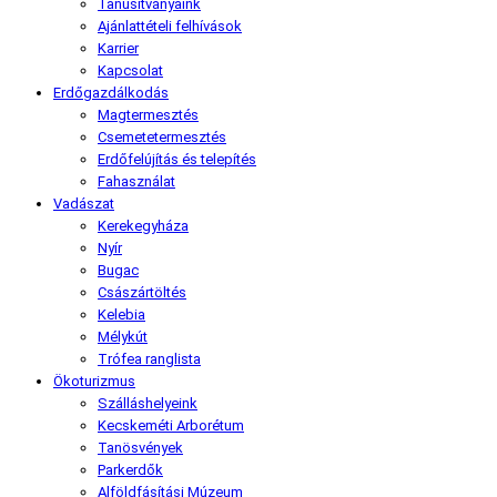
Tanúsítványaink
Ajánlattételi felhívások
Karrier
Kapcsolat
Erdőgazdálkodás
Magtermesztés
Csemetetermesztés
Erdőfelújítás és telepítés
Fahasználat
Vadászat
Kerekegyháza
Nyír
Bugac
Császártöltés
Kelebia
Mélykút
Trófea ranglista
Ökoturizmus
Szálláshelyeink
Kecskeméti Arborétum
Tanösvények
Parkerdők
Alföldfásítási Múzeum