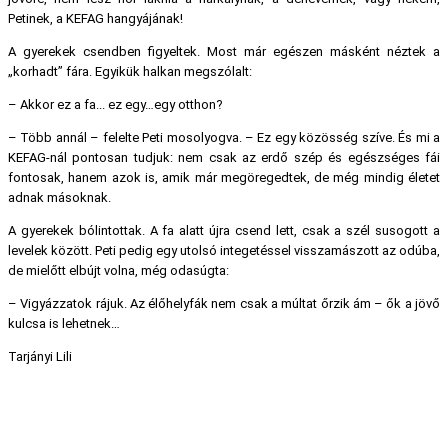
Petinek, a KEFAG hangyájának!
A gyerekek csendben figyeltek. Most már egészen másként néztek a
„korhadt” fára. Egyikük halkan megszólalt:
– Akkor ez a fa... ez egy…egy otthon?
– Több annál – felelte Peti mosolyogva. – Ez egy közösség szíve. És mi a
KEFAG-nál pontosan tudjuk: nem csak az erdő szép és egészséges fái
fontosak, hanem azok is, amik már megöregedtek, de még mindig életet
adnak másoknak.
A gyerekek bólintottak. A fa alatt újra csend lett, csak a szél susogott a
levelek között. Peti pedig egy utolsó integetéssel visszamászott az odúba,
de mielőtt elbújt volna, még odasúgta:
– Vigyázzatok rájuk. Az élőhelyfák nem csak a múltat őrzik ám – ők a jövő
kulcsa is lehetnek…
Tarjányi Lili