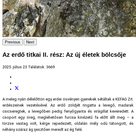
Previous
Next
Az erdő titkai II. rész: Az új életek bölcsője
2025. július 23
Találatok: 3669
A meleg nyári délelőttön egy erdei ösvényen gyerekek sétáltak a KEFAG Zrt.
erdészeinek vezetésével. Az erdő zöldjét ringatta a levegő, madarak
csicseregtek, a levegőben pedig fenyőgyanta és virágillat keveredett. A
csoport egy öreg, meglehetősen furcsa kinézetű fa előtt állt meg – a
törzse vastag volt, kérge repedezett, oldalán mély odú tátongott, és
néhány száraz ág ijesztően meredt az ég felé.